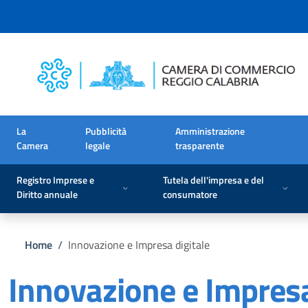
Salta al contenuto principale
Skip to footer content
La
Pubblicità
Amministrazione
Camera
legale
trasparente
Registro Imprese e
Tutela dell'impresa e del
Diritto annuale
consumatore
Briciole di pane
Home
/
Innovazione e Impresa digitale
Innovazione e Impresa