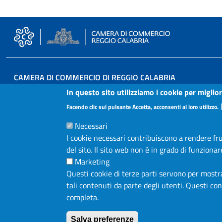
CAMERA DI COMMERCIO DI REGGIO CALABRIA
In questo sito utilizziamo i cookie per miglio
Via T. Campanella, 22 (già 12) - 89125 Reggio Calabria
Facendo clic sul pulsante Accetta, acconsenti al loro utilizzo.
Tel: 0965 384111
PEC:
cameradicommercio@rc.legalmail.camcom.it
Necessari
I cookie necessari contribuiscono a rendere frui
del sito. Il sito web non è in grado di funzion
P.IVA: 00335470803
Marketing
Fatturazione Elettronica: 5AY0BC
Questi cookie di terze parti servono per mostrar
tali contenuti da parte degli utenti. Questi c
completa.
Salva preferenze