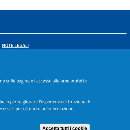
ATTIVO
NOTE LEGALI
PRIVACY POLICY
DICHIARAZIONE DI ACCESSIBILITÀ
FEEDBACK ACCESSIBILITÀ
ne sulle pagine e l'accesso alle aree protette
CREDITS
be, o per migliorare l'esperienza di fruizione di
necessari per ottenere un'informazione
Revoca consens
Accetta tutti i cookie