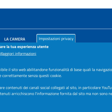
Impostazioni privacy
LA CAMERA
rare la tua esperienza utente
PUBBLICITÀ LEGALE
Maggiori informazioni
AMMINISTRAZIONE TRASPARENTE
AZIENDA SPECIALE IN.FORM.A.
bile il sito web abilitandone funzionalità di base quali la navigazio
AZIENDA SPECIALE SSEA
are correttamente senza questi cookie.
MODULISTICA
SERVIZIONLINE
e contenuti dei canali social collegati al sito, in particolare YouTu
ontenuti arricchiscono l'informazione fornita dal sito ma non sono 
URP
INFORMAZIONE ECONOMICA E STATISTICA