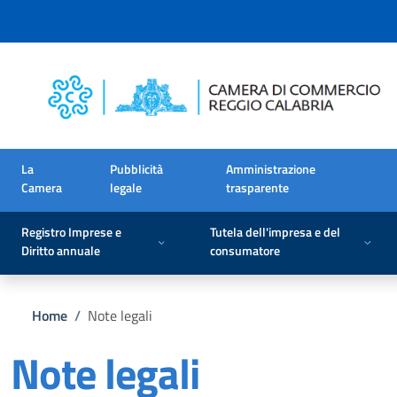
Salta al contenuto principale
Skip to footer content
La
Pubblicità
Amministrazione
Camera
legale
trasparente
Registro Imprese e
Tutela dell'impresa e del
Diritto annuale
consumatore
Briciole di pane
Home
/
Note legali
Note legali