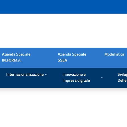
Azienda Speciale
Azienda Speciale
Modulistica
IN.FORM.A.
SSEA
Internazionalizzazione
Innovazione e
Svilu
Impresa digitale
Delle 