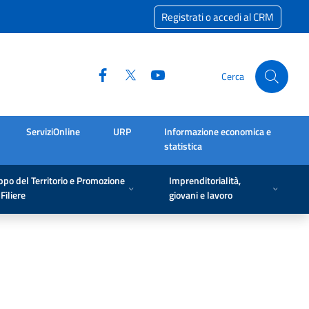
Registrati o accedi al CRM
Cerca
ServiziOnline
URP
Informazione economica e
statistica
ppo del Territorio e Promozione
Imprenditorialità,
Filiere
giovani e lavoro