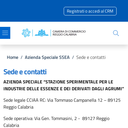
Salta al contenuto principale
Skip to footer content
Registrati o accedi al CRM
Briciole di pane
Home
/
Azienda Speciale SSEA
/
Sede e contatti
Sede e contatti
AZIENDA SPECIALE “STAZIONE SPERIMENTALE PER LE
INDUSTRIE DELLE ESSENZE E DEI DERIVATI DAGLI AGRUMI”
Sede legale CCIAA RC: Via Tommaso Campanella 12 – 89125
Reggio Calabria
Sede operativa: Via Gen. Tommasini, 2 - 89127 Reggio
Calabria