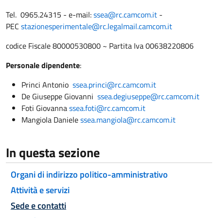
Tel. 0965.24315 - e-mail:
ssea@rc.camcom.it
-
PEC
stazionesperimentale@rc.legalmail.camcom.it
codice Fiscale 80000530800 ~ Partita Iva 00638220806
Personale dipendente
:
Princi Antonio
ssea.princi@rc.camcom.it
De Giuseppe Giovanni
ssea.degiuseppe@rc.camcom.it
Foti Giovanna
ssea.foti@rc.camcom.it
Mangiola Daniele
ssea.mangiola@rc.camcom.it
In questa sezione
Organi di indirizzo politico-amministrativo
Attività e servizi
Attivo
Sede e contatti