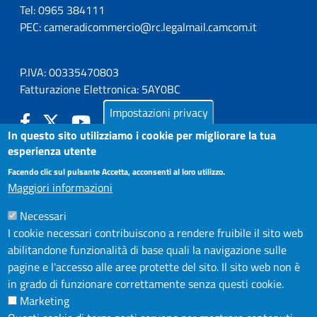
Tel: 0965 384111
PEC:
cameradicommercio@rc.legalmail.camcom.it
P.IVA: 00335470803
Fatturazione Elettronica: 5AY0BC
Impostazioni privacy
In questo sito utilizziamo i cookie per migliorare la tua
esperienza utente
LA CAMERA
Facendo clic sul pulsante Accetta, acconsenti al loro utilizzo.
PUBBLICITÀ LEGALE
Maggiori informazioni
AMMINISTRAZIONE TRASPARENTE
Necessari
AZIENDA SPECIALE IN.FORM.A.
I cookie necessari contribuiscono a rendere fruibile il sito web
ATTIVO
AZIENDA SPECIALE SSEA
abilitandone funzionalità di base quali la navigazione sulle
MODULISTICA
pagine e l'accesso alle aree protette del sito. Il sito web non è
in grado di funzionare correttamente senza questi cookie.
SERVIZIONLINE
Marketing
URP