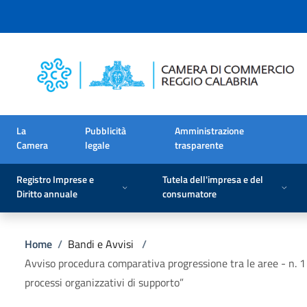
Salta al contenuto principale
Skip to footer content
La
Pubblicità
Amministrazione
Camera
legale
trasparente
Registro Imprese e
Tutela dell'impresa e del
Diritto annuale
consumatore
Briciole di pane
Home
/
Bandi e Avvisi
/
Avviso procedura comparativa progressione tra le aree - n. 1 
processi organizzativi di supporto”