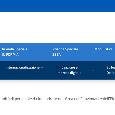
Azienda Speciale
Azienda Speciale
Modulistica
IN.FORM.A.
SSEA
Internazionalizzazione
Innovazione e
Svilu
Impresa digitale
Delle 
unità di personale da inquadrare nell’Area dei Funzionari e dell'Ele