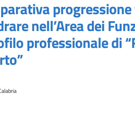
rativa progressione tr
rare nell’Area dei Funz
ofilo professionale di 
rto”
alabria