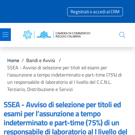
Salta al contenuto principale
Skip to footer content
Registrati o accedi al CRM
Briciole di pane
Home
/
Bandi e Avvisi
/
SSEA - Avviso di selezione per titoli ed esami per
l’assunzione a tempo indeterminato e part-time (75%) di
un responsabile di laboratorio al I livello del C.C.N.L.
Terziario, Distribuzione e Servizi
SSEA - Avviso di selezione per titoli ed
esami per l’assunzione a tempo
indeterminato e part-time (75%) di un
responsabile di laboratorio al I livello del