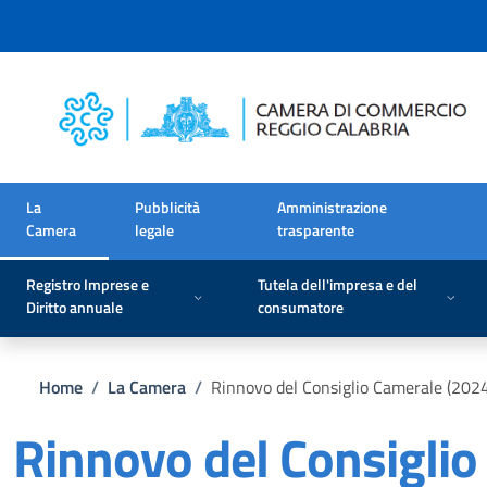
Salta al contenuto principale
Skip to footer content
La
Pubblicità
Amministrazione
Camera
legale
trasparente
Registro Imprese e
Tutela dell'impresa e del
Diritto annuale
consumatore
Briciole di pane
Home
/
La Camera
/
Rinnovo del Consiglio Camerale (202
Rinnovo del Consigli