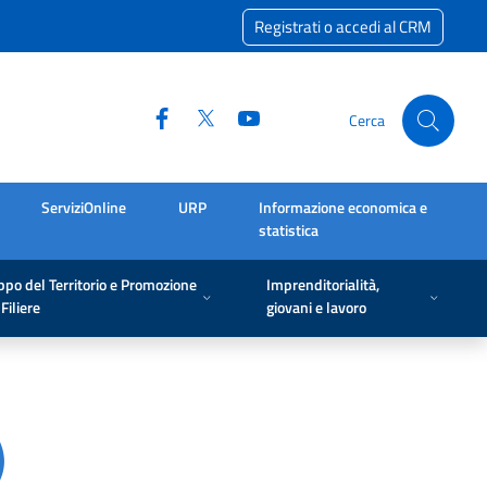
Registrati o accedi al CRM
Cerca
ServiziOnline
URP
Informazione economica e
statistica
ppo del Territorio e Promozione
Imprenditorialità,
Filiere
giovani e lavoro
)