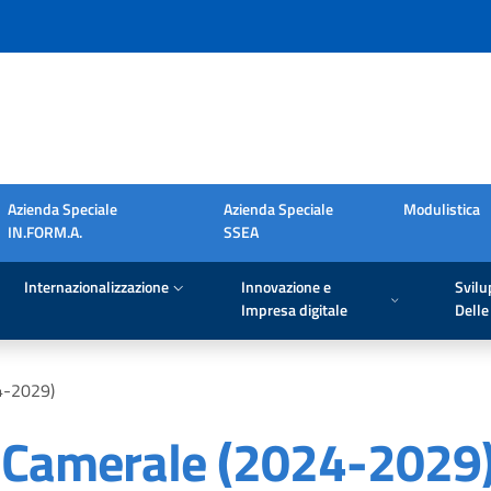
Azienda Speciale
Azienda Speciale
Modulistica
IN.FORM.A.
SSEA
Internazionalizzazione
Innovazione e
Svilu
Impresa digitale
Delle 
4-2029)
o Camerale (2024-2029