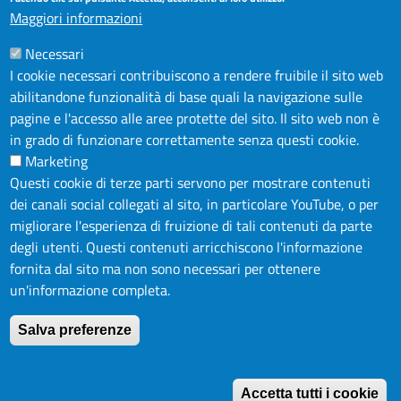
PUBBLICITÀ LEGALE
Maggiori informazioni
AMMINISTRAZIONE TRASPARENTE
Necessari
AZIENDA SPECIALE IN.FORM.A.
I cookie necessari contribuiscono a rendere fruibile il sito web
AZIENDA SPECIALE SSEA
abilitandone funzionalità di base quali la navigazione sulle
ATTIVO
MODULISTICA
pagine e l'accesso alle aree protette del sito. Il sito web non è
in grado di funzionare correttamente senza questi cookie.
SERVIZIONLINE
Marketing
URP
Questi cookie di terze parti servono per mostrare contenuti
INFORMAZIONE ECONOMICA E STATISTICA
dei canali social collegati al sito, in particolare YouTube, o per
migliorare l'esperienza di fruizione di tali contenuti da parte
degli utenti. Questi contenuti arricchiscono l'informazione
NOTE LEGALI
fornita dal sito ma non sono necessari per ottenere
PRIVACY POLICY
un'informazione completa.
DICHIARAZIONE DI ACCESSIBILITÀ
Salva preferenze
FEEDBACK ACCESSIBILITÀ
CREDITS
R
Accetta tutti i cookie