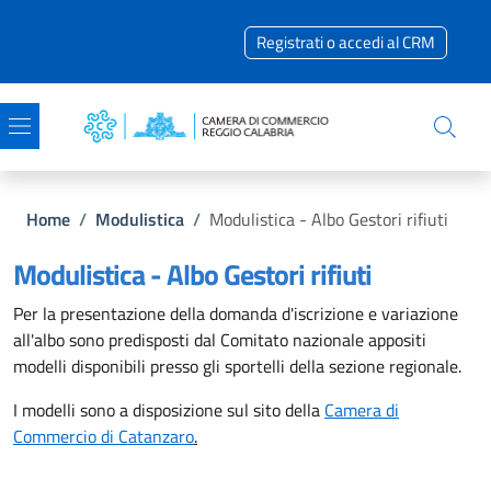
Salta al contenuto principale
Skip to footer content
Registrati o accedi al CRM
Briciole di pane
Home
/
Modulistica
/
Modulistica - Albo Gestori rifiuti
Modulistica - Albo Gestori rifiuti
Per la presentazione della domanda d'iscrizione e variazione
all'albo sono predisposti dal Comitato nazionale appositi
modelli disponibili presso gli sportelli della sezione regionale.
I modelli sono a disposizione sul sito della
Camera di
Commercio di Catanzaro
.