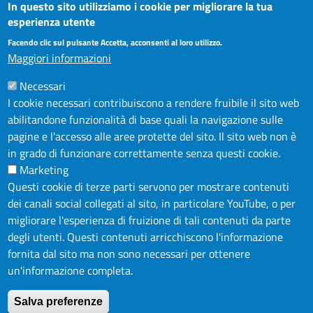
In questo sito utilizziamo i cookie per migliorare la tua
esperienza utente
LA CAMERA
Facendo clic sul pulsante Accetta, acconsenti al loro utilizzo.
PUBBLICITÀ LEGALE
Maggiori informazioni
AMMINISTRAZIONE TRASPARENTE
Necessari
AZIENDA SPECIALE IN.FORM.A.
I cookie necessari contribuiscono a rendere fruibile il sito web
AZIENDA SPECIALE SSEA
abilitandone funzionalità di base quali la navigazione sulle
MODULISTICA
pagine e l'accesso alle aree protette del sito. Il sito web non è
in grado di funzionare correttamente senza questi cookie.
SERVIZIONLINE
Marketing
URP
Questi cookie di terze parti servono per mostrare contenuti
INFORMAZIONE ECONOMICA E STATISTICA
dei canali social collegati al sito, in particolare YouTube, o per
migliorare l'esperienza di fruizione di tali contenuti da parte
degli utenti. Questi contenuti arricchiscono l'informazione
NOTE LEGALI
fornita dal sito ma non sono necessari per ottenere
PRIVACY POLICY
un'informazione completa.
DICHIARAZIONE DI ACCESSIBILITÀ
Salva preferenze
FEEDBACK ACCESSIBILITÀ