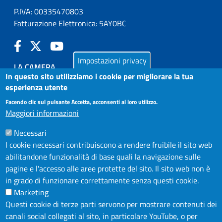
P.IVA: 00335470803
Fatturazione Elettronica: 5AY0BC
Impostazioni privacy
LA CAMERA
In questo sito utilizziamo i cookie per migliorare la tua
PUBBLICITÀ LEGALE
esperienza utente
AMMINISTRAZIONE TRASPARENTE
Facendo clic sul pulsante Accetta, acconsenti al loro utilizzo.
Maggiori informazioni
AZIENDA SPECIALE IN.FORM.A.
AZIENDA SPECIALE SSEA
Necessari
I cookie necessari contribuiscono a rendere fruibile il sito web
MODULISTICA
abilitandone funzionalità di base quali la navigazione sulle
SERVIZIONLINE
pagine e l'accesso alle aree protette del sito. Il sito web non è
URP
in grado di funzionare correttamente senza questi cookie.
Marketing
INFORMAZIONE ECONOMICA E STATISTICA
Questi cookie di terze parti servono per mostrare contenuti dei
canali social collegati al sito, in particolare YouTube, o per
NOTE LEGALI