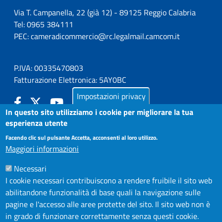
Via T. Campanella, 22 (già 12) - 89125 Reggio Calabria
Tel: 0965 384111
PEC:
cameradicommercio@rc.legalmail.camcom.it
P.IVA: 00335470803
Fatturazione Elettronica: 5AY0BC
Impostazioni privacy
In questo sito utilizziamo i cookie per migliorare la tua
esperienza utente
LA CAMERA
Facendo clic sul pulsante Accetta, acconsenti al loro utilizzo.
PUBBLICITÀ LEGALE
Maggiori informazioni
ATTIVO
AMMINISTRAZIONE TRASPARENTE
Necessari
AZIENDA SPECIALE IN.FORM.A.
I cookie necessari contribuiscono a rendere fruibile il sito web
AZIENDA SPECIALE SSEA
abilitandone funzionalità di base quali la navigazione sulle
MODULISTICA
pagine e l'accesso alle aree protette del sito. Il sito web non è
in grado di funzionare correttamente senza questi cookie.
SERVIZIONLINE