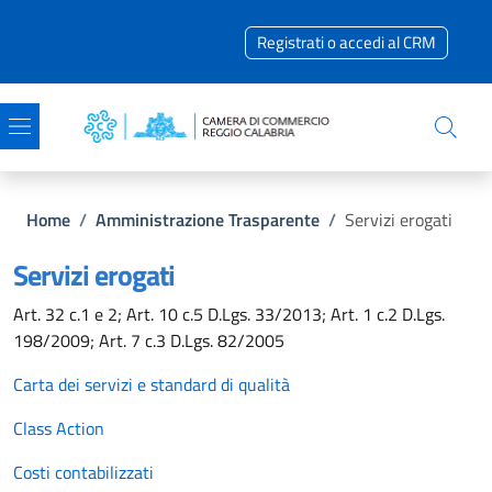
Salta al contenuto principale
Skip to footer content
Registrati o accedi al CRM
Briciole di pane
Home
/
Amministrazione Trasparente
/
Servizi erogati
Servizi erogati
Art. 32 c.1 e 2; Art. 10 c.5 D.Lgs. 33/2013; Art. 1 c.2 D.Lgs.
198/2009; Art. 7 c.3 D.Lgs. 82/2005
Carta dei servizi e standard di qualità
Class Action
Costi contabilizzati