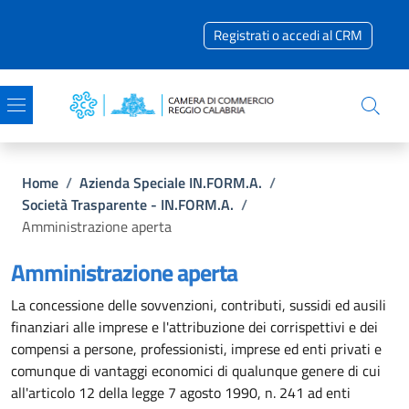
Salta al contenuto principale
Skip to footer content
Registrati o accedi al CRM
Briciole di pane
Home
/
Azienda Speciale IN.FORM.A.
/
Società Trasparente - IN.FORM.A.
/
Amministrazione aperta
Amministrazione aperta
La concessione delle sovvenzioni, contributi, sussidi ed ausili
finanziari alle imprese e l'attribuzione dei corrispettivi e dei
compensi a persone, professionisti, imprese ed enti privati e
comunque di vantaggi economici di qualunque genere di cui
all'articolo 12 della legge 7 agosto 1990, n. 241 ad enti