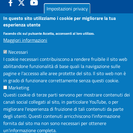
Impostazioni privacy
LA CAMERA
In questo sito utilizziamo i cookie per migliorare la tua
PUBBLICITÀ LEGALE
esperienza utente
AMMINISTRAZIONE TRASPARENTE
Facendo clic sul pulsante Accetta, acconsenti al loro utilizzo.
Maggiori informazioni
ATTIVO
AZIENDA SPECIALE IN.FORM.A.
Necessari
AZIENDA SPECIALE SSEA
I cookie necessari contribuiscono a rendere fruibile il sito web
MODULISTICA
abilitandone funzionalità di base quali la navigazione sulle
SERVIZIONLINE
pagine e l'accesso alle aree protette del sito. Il sito web non è
in grado di funzionare correttamente senza questi cookie.
URP
Marketing
INFORMAZIONE ECONOMICA E STATISTICA
Questi cookie di terze parti servono per mostrare contenuti dei
canali social collegati al sito, in particolare YouTube, o per
NOTE LEGALI
migliorare l'esperienza di fruizione di tali contenuti da parte
degli utenti. Questi contenuti arricchiscono l'informazione
PRIVACY POLICY
fornita dal sito ma non sono necessari per ottenere
DICHIARAZIONE DI ACCESSIBILITÀ
un'informazione completa.