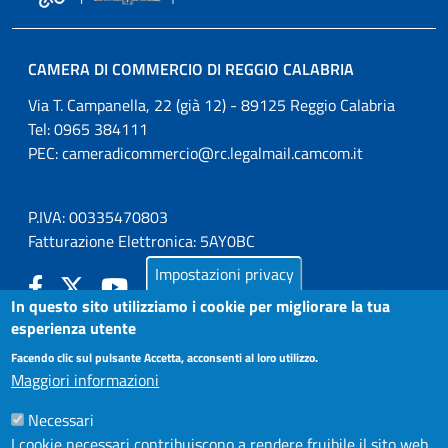
CAMERA DI COMMERCIO DI REGGIO CALABRIA
Via T. Campanella, 22 (già 12) - 89125 Reggio Calabria
Tel: 0965 384111
PEC:
cameradicommercio@rc.legalmail.camcom.it
P.IVA: 00335470803
Fatturazione Elettronica: 5AY0BC
Impostazioni privacy
In questo sito utilizziamo i cookie per migliorare la tua
esperienza utente
LA CAMERA
Facendo clic sul pulsante Accetta, acconsenti al loro utilizzo.
PUBBLICITÀ LEGALE
Maggiori informazioni
AMMINISTRAZIONE TRASPARENTE
Necessari
ATTIVO
AZIENDA SPECIALE IN.FORM.A.
I cookie necessari contribuiscono a rendere fruibile il sito web