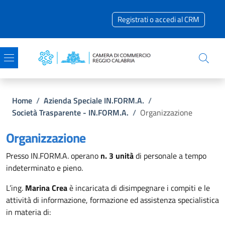
Salta al contenuto principale
Skip to footer content
Registrati o accedi al CRM
Briciole di pane
Home
/
Azienda Speciale IN.FORM.A.
/
Società Trasparente - IN.FORM.A.
/
Organizzazione
Organizzazione
Presso IN.FORM.A. operano
n. 3 unità
di personale a tempo
indeterminato e pieno.
L’ing.
Marina Crea
è incaricata di disimpegnare i compiti e le
attività di informazione, formazione ed assistenza specialistica
in materia di: