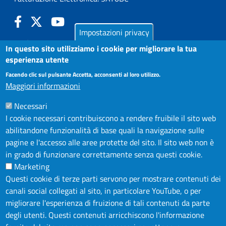
Impostazioni privacy
LA CAMERA
In questo sito utilizziamo i cookie per migliorare la tua
PUBBLICITÀ LEGALE
esperienza utente
AMMINISTRAZIONE TRASPARENTE
Facendo clic sul pulsante Accetta, acconsenti al loro utilizzo.
Maggiori informazioni
AZIENDA SPECIALE IN.FORM.A.
Necessari
AZIENDA SPECIALE SSEA
I cookie necessari contribuiscono a rendere fruibile il sito web
MODULISTICA
abilitandone funzionalità di base quali la navigazione sulle
SERVIZIONLINE
pagine e l'accesso alle aree protette del sito. Il sito web non è
in grado di funzionare correttamente senza questi cookie.
URP
Marketing
INFORMAZIONE ECONOMICA E STATISTICA
Questi cookie di terze parti servono per mostrare contenuti dei
canali social collegati al sito, in particolare YouTube, o per
NOTE LEGALI
migliorare l'esperienza di fruizione di tali contenuti da parte
degli utenti. Questi contenuti arricchiscono l'informazione
PRIVACY POLICY