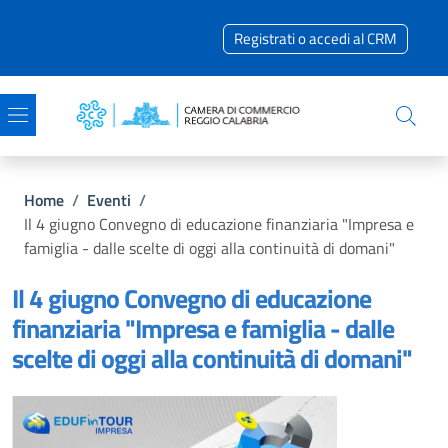
Salta al contenuto principale
Skip to footer content
Registrati o accedi al CRM
Briciole di pane
Home
/
Eventi
/
Il 4 giugno Convegno di educazione finanziaria "Impresa e
famiglia - dalle scelte di oggi alla continuità di domani"
Il 4 giugno Convegno di educazione
finanziaria "Impresa e famiglia - dalle
scelte di oggi alla continuità di domani"