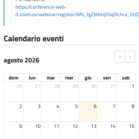
https://conference-web-
it.zoom.us/webinar/register/WN_fgZJ66tqS5qDIchra_DJJQ
Calendario eventi
agosto 2026
dom
lun
mar
mer
gio
ven
sab
26
27
28
29
30
31
1
2
3
4
5
6
7
8
9
10
11
12
13
14
15