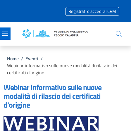
Salta al contenuto principale
Skip to footer content
Registrati o accedi al CRM
Briciole di pane
Home
/
Eventi
/
Webinar informativo sulle nuove modalità di rilascio dei
certificati d'origine
Webinar informativo sulle nuove
modalità di rilascio dei certificati
d'origine