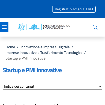
Salta al contenuto principale
Skip to footer content
Registrati o accedi al CRM
Briciole di pane
Home
/
Innovazione e Impresa Digitale
/
Imprese Innovative e Trasferimento Tecnologico
/
Startup e PMI innovative
Startup e PMI innovative