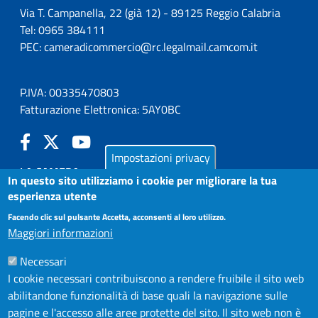
Via T. Campanella, 22 (già 12) - 89125 Reggio Calabria
Tel: 0965 384111
PEC:
cameradicommercio@rc.legalmail.camcom.it
P.IVA: 00335470803
Fatturazione Elettronica: 5AY0BC
Impostazioni privacy
LA CAMERA
In questo sito utilizziamo i cookie per migliorare la tua
PUBBLICITÀ LEGALE
esperienza utente
AMMINISTRAZIONE TRASPARENTE
Facendo clic sul pulsante Accetta, acconsenti al loro utilizzo.
Maggiori informazioni
AZIENDA SPECIALE IN.FORM.A.
Necessari
AZIENDA SPECIALE SSEA
I cookie necessari contribuiscono a rendere fruibile il sito web
MODULISTICA
abilitandone funzionalità di base quali la navigazione sulle
SERVIZIONLINE
pagine e l'accesso alle aree protette del sito. Il sito web non è