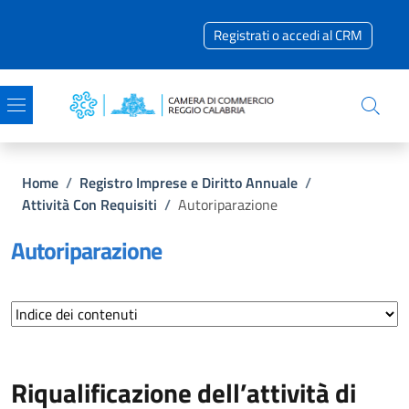
Salta al contenuto principale
Skip to footer content
Registrati o accedi al CRM
Briciole di pane
Home
/
Registro Imprese e Diritto Annuale
/
Attività Con Requisiti
/
Autoriparazione
Autoriparazione
Riqualificazione dell’attività di