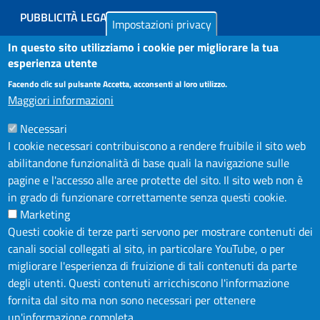
PUBBLICITÀ LEGALE
Impostazioni privacy
AMMINISTRAZIONE TRASPARENTE
In questo sito utilizziamo i cookie per migliorare la tua
AZIENDA SPECIALE IN.FORM.A.
esperienza utente
AZIENDA SPECIALE SSEA
Facendo clic sul pulsante Accetta, acconsenti al loro utilizzo.
Maggiori informazioni
MODULISTICA
Necessari
SERVIZIONLINE
I cookie necessari contribuiscono a rendere fruibile il sito web
URP
abilitandone funzionalità di base quali la navigazione sulle
INFORMAZIONE ECONOMICA E STATISTICA
pagine e l'accesso alle aree protette del sito. Il sito web non è
in grado di funzionare correttamente senza questi cookie.
Marketing
NOTE LEGALI
Questi cookie di terze parti servono per mostrare contenuti dei
PRIVACY POLICY
canali social collegati al sito, in particolare YouTube, o per
DICHIARAZIONE DI ACCESSIBILITÀ
migliorare l'esperienza di fruizione di tali contenuti da parte
degli utenti. Questi contenuti arricchiscono l'informazione
FEEDBACK ACCESSIBILITÀ
fornita dal sito ma non sono necessari per ottenere
CREDITS
un'informazione completa.