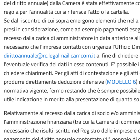
del diritto annuale) dalla Camera è stata effettivamente 
regola per l'annualità cui si riferisce l'atto o la cartella.
Se dal riscontro di cui sopra emergono elementi che nella r
presi in considerazione, come ad esempio pagamenti esegui
recesso dalla carica di amministratore in data anteriore all
necessario che l'impresa contatti con urgenza l'Ufficio Di
dirittoannuale@rc.legalmail.camcom.it
al fine di chiedere
l'eventuale verifica dei dati in esse contenuti. E' possibil
chiedere chiarimenti. Per gli atti di contestazione e gli a
produrre direttamente deduzioni difensive (
MODELLO 6
)
normativa vigente, fermo restando che è sempre possibile co
utile indicazione in merito alla presentazione di quanto so
Relativamente al recesso dalla carica di socio e/o amminis
l'amministrazione finanziaria (tra cui la Camera di commerc
necessario che risulti iscritto nel Registro delle imprese e 
pagamento del diritto annuale contestato (1° gennaio di ci