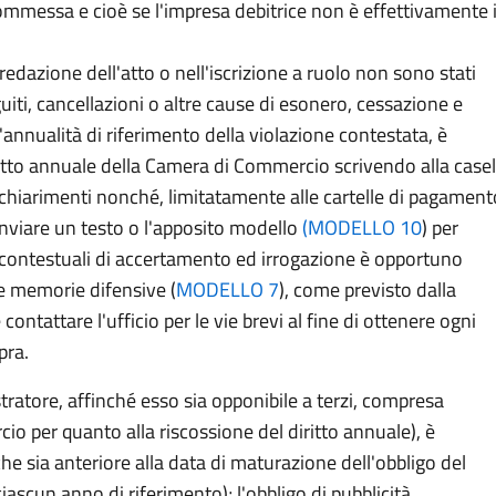
commessa e cioè se l'impresa debitrice non è effettivamente 
edazione dell'atto o nell'iscrizione a ruolo non sono stati
ti, cancellazioni o altre cause di esonero, cessazione e
'annualità di riferimento della violazione contestata, è
ritto annuale della Camera di Commercio scrivendo alla casel
 chiarimenti nonché, limitatamente alle cartelle di pagament
e inviare un testo o l'apposito modello
(
MODELLO 10
) per
tti contestuali di accertamento ed irrogazione è opportuno
 e memorie difensive (
MODELLO 7
), come previsto dalla
ntattare l'ufficio per le vie brevi al fine di ottenere ogni
pra.
tratore, affinché esso sia opponibile a terzi, compresa
io per quanto alla riscossione del diritto annuale), è
che sia anteriore alla data di maturazione dell'obbligo del
ascun anno di riferimento); l'obbligo di pubblicità