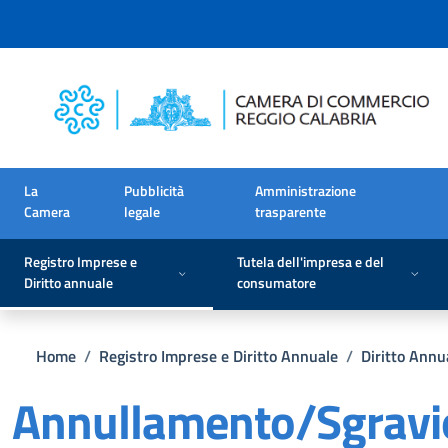
Salta al contenuto principale
Skip to footer content
La
Pubblicità
Amministrazione
Camera
legale
trasparente
Registro Imprese e
Tutela dell'impresa e del
Diritto annuale
consumatore
Briciole di pane
Home
/
Registro Imprese e Diritto Annuale
/
Diritto Annu
Annullamento/Sgravi