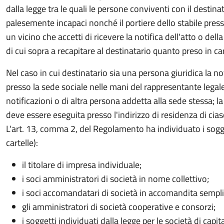
dalla legge tra le quali le persone conviventi con il dest
palesemente incapaci nonché il portiere dello stabile presso
un vicino che accetti di ricevere la notifica dell'atto o dell
di cui sopra a recapitare al destinatario quanto preso in ca
Nel caso in cui destinatario sia una persona giuridica la not
presso la sede sociale nelle mani del rappresentante legale
notificazioni o di altra persona addetta alla sede stessa; la n
deve essere eseguita presso l'indirizzo di residenza di cia
L'art. 13, comma 2, del Regolamento ha individuato i soggett
cartelle):
il titolare di impresa individuale;
i soci amministratori di società in nome collettivo;
i soci accomandatari di società in accomandita sempli
gli amministratori di società cooperative e consorzi;
i soggetti individuati dalla legge per le società di capita