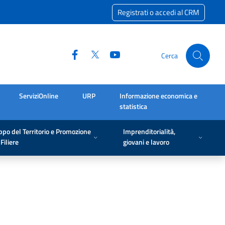
Registrati o accedi al CRM
Cerca
ServiziOnline
URP
Informazione economica e
statistica
ppo del Territorio e Promozione
Imprenditorialità,
Filiere
giovani e lavoro