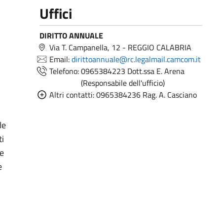
Uffici
DIRITTO ANNUALE
Via T. Campanella, 12 - REGGIO CALABRIA
Email:
dirittoannuale@rc.legalmail.camcom.it
Telefono:
0965384223 Dott.ssa E. Arena
(Responsabile dell'ufficio)
Altri contatti:
0965384236 Rag. A. Casciano
le
ti
le
e