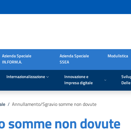
Azienda Speciale
Azienda Speciale
Modulistica
IN.FORM.A.
SSEA
Internazionalizzazione
Innovazione e
Svilu
Impresa digitale
Delle 
ale
/
Annullamento/Sgravio somme non dovute
o somme non dovute