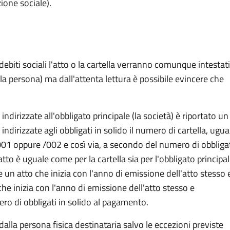
ione sociale).
debiti sociali l'atto o la cartella verranno comunque intestati
lla persona) ma dall'attenta lettura è possibile evincere che
dirizzate all'obbligato principale (la società) è riportato un
ndirizzate agli obbligati in solido il numero di cartella, ugua
n /001 oppure /002 e così via, a secondo del numero di obbliga
tto è uguale come per la cartella sia per l'obbligato principa
eve un atto che inizia con l'anno di emissione dell'atto stesso 
che inizia con l'anno di emissione dell'atto stesso e
ro di obbligati in solido al pagamento.
lla persona fisica destinataria salvo le eccezioni previste