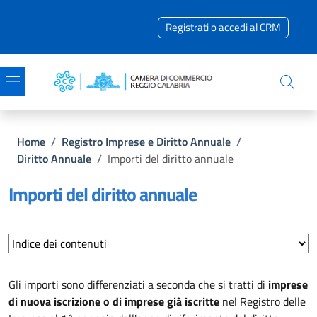
Salta al contenuto principale
Skip to footer content
Registrati o accedi al CRM
Briciole di pane
Home
/
Registro Imprese e Diritto Annuale
/
Diritto Annuale
/
Importi del diritto annuale
Importi del diritto annuale
Gli importi sono differenziati a seconda che si tratti di
imprese
di nuova iscrizione o di imprese già iscritte
nel Registro delle