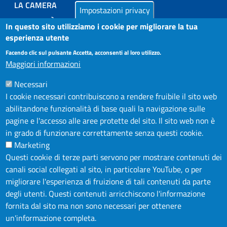
LA CAMERA
Impostazioni privacy
PUBBLICITÀ LEGALE
In questo sito utilizziamo i cookie per migliorare la tua
AMMINISTRAZIONE TRASPARENTE
esperienza utente
AZIENDA SPECIALE IN.FORM.A.
Facendo clic sul pulsante Accetta, acconsenti al loro utilizzo.
Maggiori informazioni
AZIENDA SPECIALE SSEA
Necessari
MODULISTICA
I cookie necessari contribuiscono a rendere fruibile il sito web
SERVIZIONLINE
abilitandone funzionalità di base quali la navigazione sulle
URP
pagine e l'accesso alle aree protette del sito. Il sito web non è
in grado di funzionare correttamente senza questi cookie.
INFORMAZIONE ECONOMICA E STATISTICA
Marketing
Questi cookie di terze parti servono per mostrare contenuti dei
NOTE LEGALI
canali social collegati al sito, in particolare YouTube, o per
PRIVACY POLICY
migliorare l'esperienza di fruizione di tali contenuti da parte
degli utenti. Questi contenuti arricchiscono l'informazione
DICHIARAZIONE DI ACCESSIBILITÀ
fornita dal sito ma non sono necessari per ottenere
FEEDBACK ACCESSIBILITÀ
un'informazione completa.