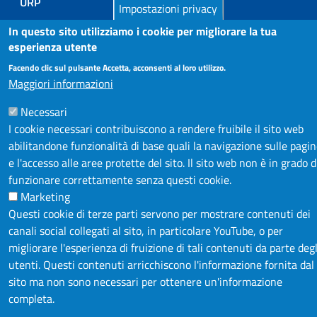
URP
Impostazioni privacy
INFORMAZIONE ECONOMICA E STATISTICA
In questo sito utilizziamo i cookie per migliorare la tua
esperienza utente
NOTE LEGALI
Facendo clic sul pulsante Accetta, acconsenti al loro utilizzo.
Maggiori informazioni
PRIVACY POLICY
DICHIARAZIONE DI ACCESSIBILITÀ
Necessari
I cookie necessari contribuiscono a rendere fruibile il sito web
FEEDBACK ACCESSIBILITÀ
abilitandone funzionalità di base quali la navigazione sulle pagi
CREDITS
e l'accesso alle aree protette del sito. Il sito web non è in grado d
funzionare correttamente senza questi cookie.
Marketing
Questi cookie di terze parti servono per mostrare contenuti dei
canali social collegati al sito, in particolare YouTube, o per
migliorare l'esperienza di fruizione di tali contenuti da parte degl
utenti. Questi contenuti arricchiscono l'informazione fornita dal
sito ma non sono necessari per ottenere un'informazione
completa.