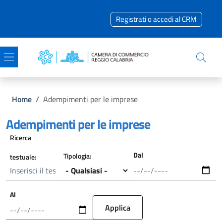
Salta al contenuto principale
Skip to footer content
Registrati o accedi al CRM
Briciole di pane
Home
/
Adempimenti per le imprese
Adempimenti per le imprese
Ricerca
Dal
Tipologia:
testuale:
Data
Al
Data