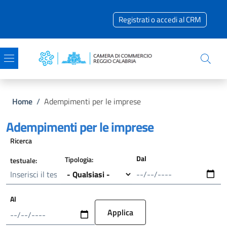
Salta al contenuto principale
Skip to footer content
Registrati o accedi al CRM
Briciole di pane
Home
/
Adempimenti per le imprese
Adempimenti per le imprese
Ricerca
Dal
Tipologia:
testuale:
Data
Al
Data