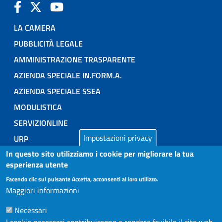
LA CAMERA
PUBBLICITÀ LEGALE
AMMINISTRAZIONE TRASPARENTE
AZIENDA SPECIALE IN.FORM.A.
AZIENDA SPECIALE SSEA
MODULISTICA
SERVIZIONLINE
Impostazioni privacy
URP
In questo sito utilizziamo i cookie per migliorare la tua
INFORMAZIONE ECONOMICA E STATISTICA
esperienza utente
Facendo clic sul pulsante Accetta, acconsenti al loro utilizzo.
NOTE LEGALI
Maggiori informazioni
PRIVACY POLICY
Necessari
DICHIARAZIONE DI ACCESSIBILITÀ