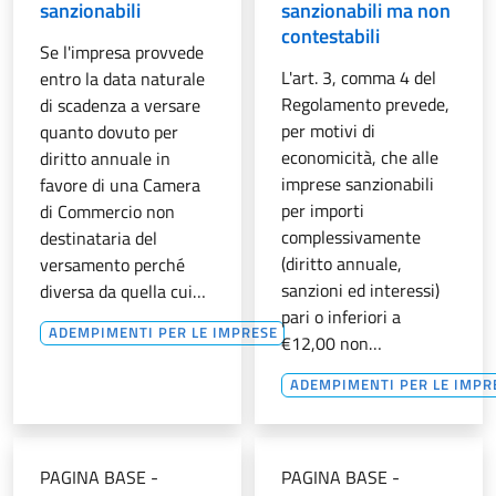
sanzionabili
sanzionabili ma non
contestabili
Se l'impresa provvede
L'art. 3, comma 4 del
entro la data naturale
Regolamento prevede,
di scadenza a versare
per motivi di
quanto dovuto per
economicità, che alle
diritto annuale in
imprese sanzionabili
favore di una Camera
per importi
di Commercio non
complessivamente
destinataria del
(diritto annuale,
versamento perché
sanzioni ed interessi)
diversa da quella cui…
pari o inferiori a
ADEMPIMENTI PER LE IMPRESE
€12,00 non…
ADEMPIMENTI PER LE IMPR
PAGINA BASE
-
PAGINA BASE
-