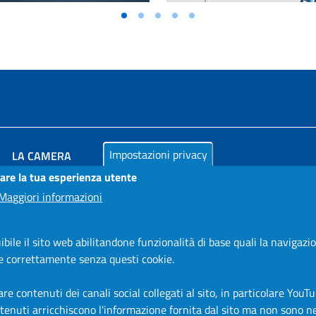
Impostazioni privacy
LA CAMERA
rare la tua esperienza utente
PUBBLICITÀ LEGALE
Maggiori informazioni
AMMINISTRAZIONE TRASPARENTE
AZIENDA SPECIALE IN.FORM.A.
bile il sito web abilitandone funzionalità di base quali la navigazio
AZIENDA SPECIALE SSEA
are correttamente senza questi cookie.
MODULISTICA
SERVIZIONLINE
e contenuti dei canali social collegati al sito, in particolare YouTu
ontenuti arricchiscono l'informazione fornita dal sito ma non sono 
URP