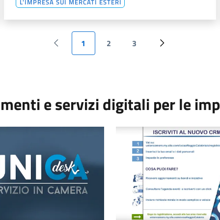
L'IMPRESA SUI MERCATI ESTERI
1
2
3
Pagina precedente
Pagina attuale
Pagina
Pagina
Pagina successiv
menti e servizi digitali per le im