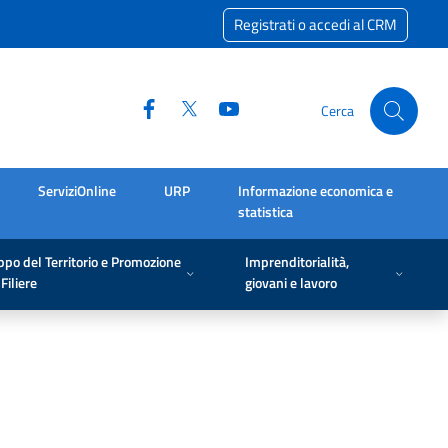
Registrati o accedi al CRM
Cerca
ServiziOnline
URP
Informazione economica e
statistica
ppo del Territorio e Promozione
Imprenditorialità,
Filiere
giovani e lavoro