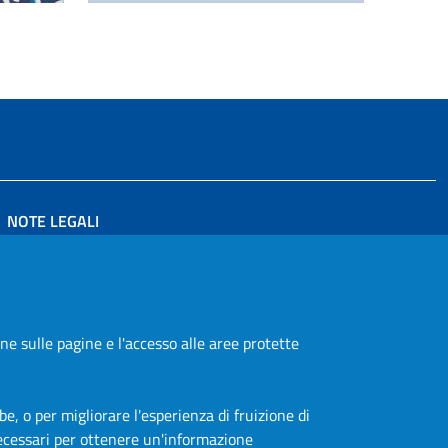
NOTE LEGALI
PRIVACY POLICY
DICHIARAZIONE DI ACCESSIBILITÀ
FEEDBACK ACCESSIBILITÀ
ne sulle pagine e l'accesso alle aree protette
CREDITS
be, o per migliorare l'esperienza di fruizione di
necessari per ottenere un'informazione