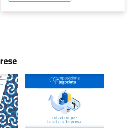
a
prese