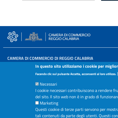
CAMERA DI COMMERCIO DI REGGIO CALABRIA
In questo sito utilizziamo i cookie per miglio
Via T. Campanella, 22 (già 12) - 89125 Reggio Calabria
Facendo clic sul pulsante Accetta, acconsenti al loro utilizzo.
Tel: 0965 384111
PEC:
cameradicommercio@rc.legalmail.camcom.it
Necessari
I cookie necessari contribuiscono a rendere frui
del sito. Il sito web non è in grado di funzion
P.IVA: 00335470803
Marketing
Questi cookie di terze parti servono per mostrar
Fatturazione Elettronica: 5AY0BC
tali contenuti da parte degli utenti. Questi c