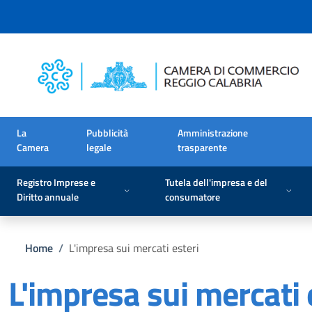
Salta al contenuto principale
Skip to footer content
La
Pubblicità
Amministrazione
Camera
legale
trasparente
Registro Imprese e
Tutela dell'impresa e del
Diritto annuale
consumatore
Briciole di pane
Home
/
L'impresa sui mercati esteri
L'impresa sui mercati 