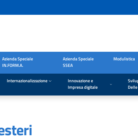
Azienda Speciale
Azienda Speciale
Modulistica
IN.FORM.A.
SSEA
Internazionalizzazione
Innovazione e
Svilu
Impresa digitale
Delle 
esteri